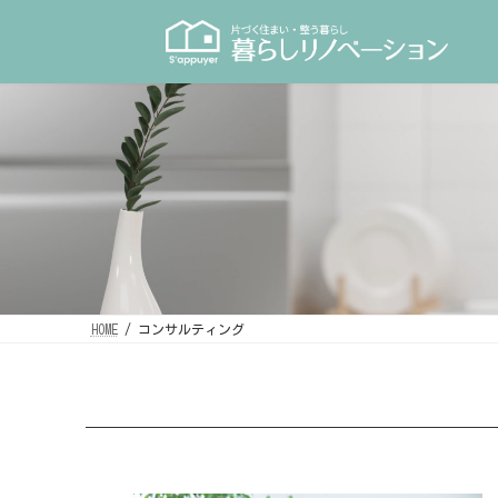
コ
ナ
ン
ビ
テ
ゲ
ン
ー
ツ
シ
へ
ョ
ス
ン
キ
に
ッ
移
プ
動
HOME
コンサルティング