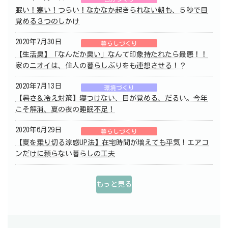
眠い！寒い！つらい！なかなか起きられない朝も、５秒で目
覚める３つのしかけ
2020年7月30日
暮らしづくり
【生活臭】「なんだか臭い」なんて印象持たれたら最悪！！
家のニオイは、住人の暮らしぶりをも連想させる！？
2020年7月13日
環境づくり
【暑さ＆冷え対策】寝つけない、目が覚める、だるい。今年
こそ解消、夏の夜の睡眠不足！
2020年6月29日
暮らしづくり
【夏を乗り切る涼感UP法】在宅時間が増えても平気！エアコ
ンだけに頼らない暮らしの工夫
もっと見る