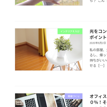
ら？ こん 
光をコン
インテリアえらび
ポイント
2020年5月2日
私の部屋、
るし、帰っ
持ちがいい
せる […]
オフィス
環境づくり
０％！そ