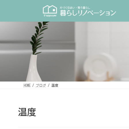
コ
ナ
ン
ビ
テ
ゲ
ン
ー
ツ
シ
へ
ョ
ス
ン
キ
に
ッ
移
プ
動
HOME
ブログ
温度
温度