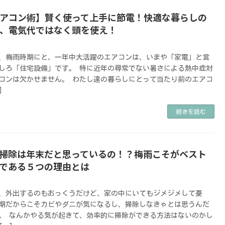
アコン術】賢く使って上手に節電！快適な暮らしの
、電気代ではなく頭を使え！
日
、梅雨時期にと、一年中大活躍のエアコンは、いまや「家電」と言
しろ「住宅設備」です。 特に近年の尋常でない暑さによる熱中症対
コンは欠かせません。 わたし達の暮らしにとって当たり前のエアコ
]
続きを読む
掃除は年末だと思っているの！？梅雨こそがベスト
である５つの理由とは
日
、外出するのもおっくうだけど、家の中にいてもジメジメして憂
期だからこそカビやダニが気になるし、掃除しなきゃとは思うんだ
。 なんかやる気が起きて、効率的に掃除ができる方法はないのかし